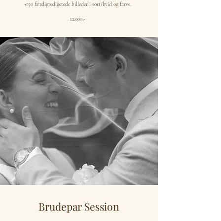
+150 færdigredigerede billeder i sort/hvid og farve.
12.000,-
Brudepar Session