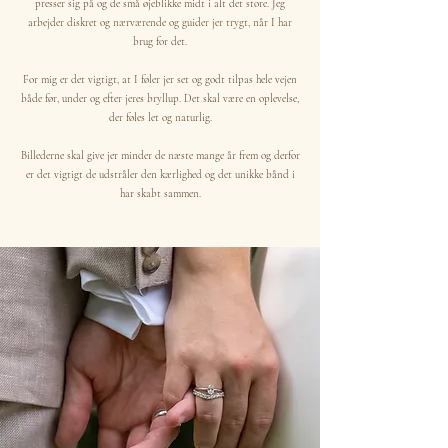
presser sig på og de små øjeblikke midt i alt det store. Jeg
arbejder diskret og nærværende og guider jer trygt, når I har
brug for det.
For mig er det vigtigt, at I føler jer set og godt tilpas hele vejen
både før, under og efter jeres bryllup. Det skal være en oplevelse,
der føles let og naturlig.
Billederne skal give jer minder de næste mange år frem og derfor
er det vigtigt de udstråler den kærlighed og det unikke bånd i
har skabt sammen.