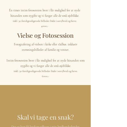
Én times intim fotosession hvor i får mulighed for at nyde
hinanden som nygifte og vi fanger alle de små øjeblikke.
inkl. 30 færdigredigerede billeder både i sort/hvid og farve.​
4000,-
Vielse og Fotosession
Fotografering af vielsen i kirke eller rådhus. inklusiv
stemningsbilleder af familie og venner.
Intim fotosession hvor i får mulighed for at nyde hinanden som
nygifte og vi fanger alle de små øjeblikke.
inkl. 30 færdigredigerede billeder både i sort/hvid og farve.​
6000,-
Skal vi tage en snak?
Der er kun få lørdage tilbage i min bryllupskalender