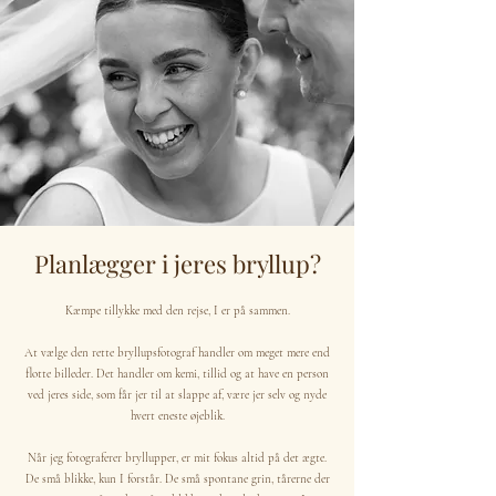
Planlægger i jeres bryllup?
Kæmpe tillykke med den rejse, I er på sammen.
At vælge den rette bryllupsfotograf handler om meget mere end
flotte billeder. Det handler om kemi, tillid og at have en person
ved jeres side, som får jer til at slappe af, være jer selv og nyde
hvert eneste øjeblik.
Når jeg fotograferer bryllupper, er mit fokus altid på det ægte.
De små blikke, kun I forstår. De små spontane grin, tårerne der